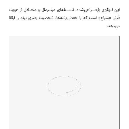
این لــوگوی بازطـــراحی‌شده، نســــخه‌ای مینــیمال و متعــادل از هویت
قبلی «سیاح» است که با حفظ ریشه‌ها، شخصیت بصری برند را ارتقا
می‌دهد.