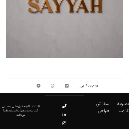
نمــونه
سفارش
© 1404 | کلیه حقوق مادی و معنوی
کارهــا
طراحی
این سایت متعلق به استودیو نیرا
می‌باشد