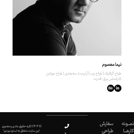
نیما معصوم
طراح گرافیک | طراح وب | آرتیست سه‌بعدی | طراح موشن
کارشناس برق-قدرت
نمــونه
سفارش
© 1404 | کلیه حقوق مادی و معنوی
کارهــا
طراحی
این سایت متعلق به استودیو نیرا