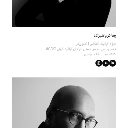
رها کرم‌علیزاده
طراح گرافیک | عکاس | تصویرگر
عضو رسمی انجمن صنفی طراحان گرافیک ایران (IGDS)
کارشناس ارتباط تصویری